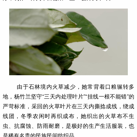
由于石林境内火草减少，她常背着口粮辗转多
地，杨竹兰坚守“三天内处理叶片”“挂线一根不能错”的
严苛标准，采回的火草叶片在三天内撕捻成线，绕成
线团，冬季农闲时再织成布，她织出的火草布不生
虫、抗腐蚀、防雨耐磨，是极好的生产生活服装，也
是稀有名贵的民族民间纺织品。