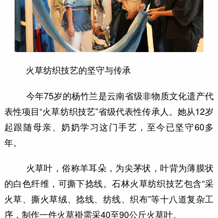
火草纺织技艺的坚守与传承
今年75岁的杨竹兰是云南省级非物质文化遗产代
表性项目“火草纺织技艺”省级代表性传承人。她从12岁
起跟随母亲、奶奶学习这门手艺，至今已坚守60多
年。
火草叶，俗称羊耳朵，为尖茅状，叶背为薄膜状
的白色纤维，可撕下捻线。石林火草纺织技艺包含“采
火草、撕火草绒、捻线、纺线、织布”等十八道复杂工
序，制作一件火草褂需采40至90公斤火草叶。